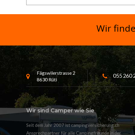
Wir find
Fägswilerstrasse 2
055 260 
8630 Rüti
Wir sind Camper wie Sie
Seit dem Jahr 2007 ist campingversicherung.ch
Ansprechpartner für alle Campingfreunde in der