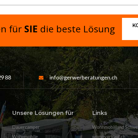
K
en für
SIE
die beste Lösung
29 88
info@gerwerberatungen.ch
Unsere Lösungen für
Links
Dauercamper
Wohnmobilland Schwe
Wohnmobile
womoverkauf.ch