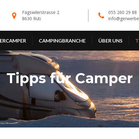
Fägswilerstrasse 2
055 260 29 8
8630 Rüti
info@gerwerbe
ERCAMPER
CAMPINGBRANCHE
ÜBER UNS
T
Tipps für Camper